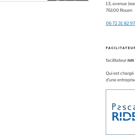
Recherche
13, avenue Je
76100 Rouen
06 72 31 82 97
FACILITATEU
nm
facilitateur
Qui est chargé d
d’une entrepris