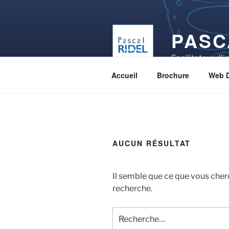
Aller
au
contenu
PASC
principal
Facilitateur d'
Accueil
Brochure
Web 
AUCUN RÉSULTAT
Il semble que ce que vous cher
recherche.
Recherche
pour