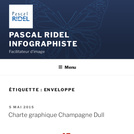
Aller
au
contenu
principal
PASCAL RIDEL
INFOGRAPHISTE
Facilitateur d'image
Menu
ÉTIQUETTE :
ENVELOPPE
PUBLIÉ
5 MAI 2015
LE
Charte graphique Champagne Dull