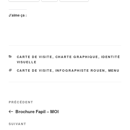
J’aime ça :
CATÉGORIES
CARTE DE VISITE
,
CHARTE GRAPHIQUE
,
IDENTITÉ
VISUELLE
ÉTIQUETTES
CARTE DE VISITE
,
INFOGRAPHISTE ROUEN
,
MENU
Navigation
Article
PRÉCÉDENT
de
précédent
Brochure Fapil – MOI
l’article
Article
SUIVANT