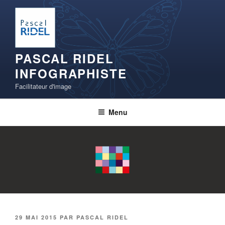
Aller
au
contenu
principal
PASCAL RIDEL
INFOGRAPHISTE
Facilitateur d'image
Menu
PUBLIÉ
29 MAI 2015
PAR
PASCAL RIDEL