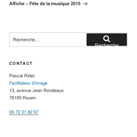
suivant
Affiche – Fête de la musique 2015
Recherche
pour
Recherche
:
CONTACT
Pascal Ridel
Facilitateur d’image
13, avenue Jean Rondeaux
76100 Rouen
06 72 31 82 97