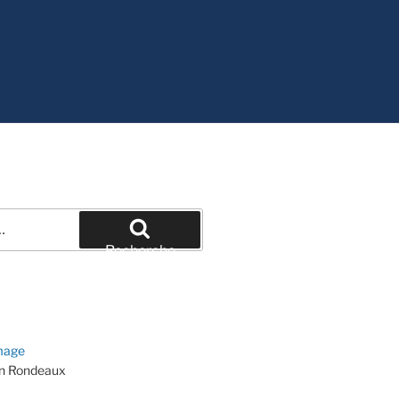
Recherche
image
an Rondeaux