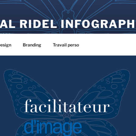
AL RIDEL INFOGRAPH
image
esign
Branding
Travail perso