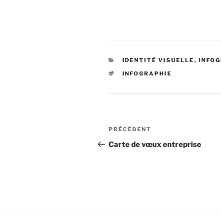
CATÉGORIES
IDENTITÉ VISUELLE
,
INFO
ÉTIQUETTES
INFOGRAPHIE
Navigation
Article
PRÉCÉDENT
de
précédent
Carte de vœux entreprise
l’article