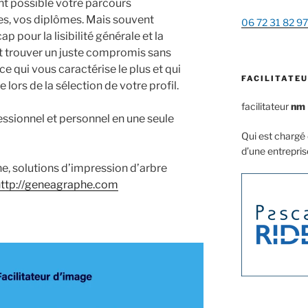
ent possible votre parcours
s, vos diplômes. Mais souvent
06 72 31 82 97
p pour la lisibilité générale et la
aut trouver un juste compromis sans
 ce qui vous caractérise le plus et qui
FACILITATEU
e lors de la sélection de votre profil.
facilitateur
nm
ssionnel et personnel en une seule
Qui est chargé d
d’une entrepris
, solutions d’impression d’arbre
http://geneagraphe.com