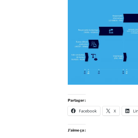
Partager :
Facebook
X
Li
J’aime ça :