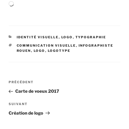
Chargement…
CATÉGORIES
IDENTITÉ VISUELLE
,
LOGO
,
TYPOGRAPHIE
ÉTIQUETTES
COMMUNICATION VISUELLE
,
INFOGRAPHISTE
ROUEN
,
LOGO
,
LOGOTYPE
Navigation
Article
PRÉCÉDENT
de
précédent
Carte de voeux 2017
l’article
Article
SUIVANT
suivant
Création de logo