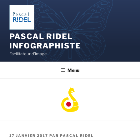
Aller
au
contenu
principal
PASCAL RIDEL
INFOGRAPHISTE
Facilitateur d'image
Menu
PUBLIÉ
17 JANVIER 2017
PAR
PASCAL RIDEL